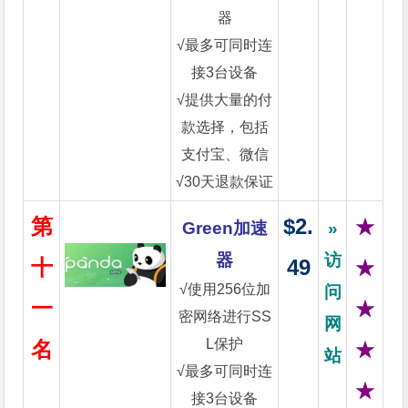
器
√最多可同时连
接3台设备
√提供大量的付
款选择，包括
支付宝、微信
√30天退款保证
第
$2.
★
Green加速
»
器
访
十
49
★
√使用256位加
问
一
★
密网络进行SS
网
L保护
名
★
站
√最多可同时连
★
接3台设备