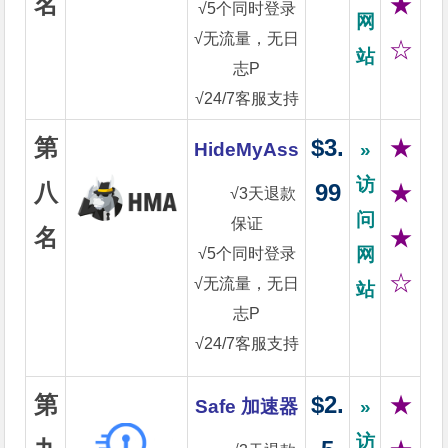
名
★
√5个同时登录
网
√无流量，无日
☆
站
志P
√24/7客服支持
第
$3.
★
HideMyAss
»
访
八
99
★
√3天退款
问
保证
名
★
网
√5个同时登录
☆
√无流量，无日
站
志P
√24/7客服支持
第
$2.
★
Safe 加速器
»
访