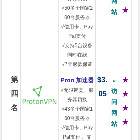
网
√50多个国家2
★
站
00台服务器
√信用卡、Pay
Pal支付
√支持5台设备
同时在线
√7天退款保证
第
$3.
★
Pron 加速器
»
√无限带宽、服
访
四
05
★
务器切换
问
名
★
√43多个国家1
网
60台服务器
★
站
√信用卡、Pay
Pal支付,、支