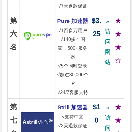
√7天退款保证
第
$3.
★
Pure 加速器
»
√1百多万用户
访
六
25
★
√140多个国
问
名
★
家，500+服务
网
器
☆
站
√5个同时登录
√超过80,000个
IP
√24/7客服支持
第
$1
★
Strill 加速器
»
√支持中文
访
七
0
★
√3天退款保证
问