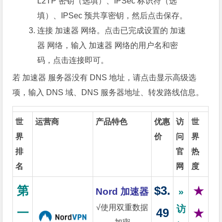
L2TP 密钥（选填）、IPSec 标识符（选
填）、IPSec 预共享密钥，然后点击
保存
。
连接 加速器 网络。点击已完成设置的 加速
器 网络，输入 加速器 网络的用户名和密
码，点击
连接
即可。
若 加速器 服务器没有 DNS 地址，请点击
显示高级选
项
，输入 DNS 域、DNS 服务器地址、转发路线信息。
世
运营商
产品特色
优惠
访
世
界
价
问
界
排
官
热
名
网
度
第
$3.
★
Nord 加速器
»
√使用双重数据
访
一
49
★