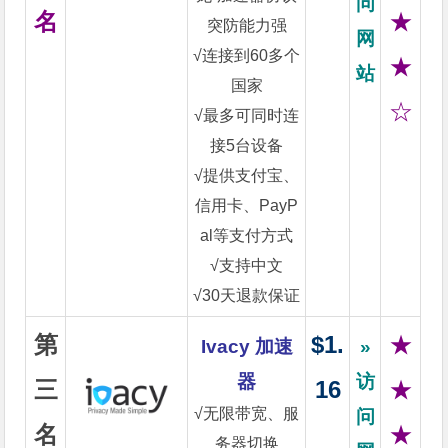
问
名
★
突防能力强
网
√连接到60多个
★
站
国家
☆
√最多可同时连
接5台设备
√提供支付宝、
信用卡、PayP
al等支付方式
√支持中文
√30天退款保证
第
$1.
★
Ivacy 加速
»
器
访
三
16
★
√无限带宽、服
问
名
★
务器切换