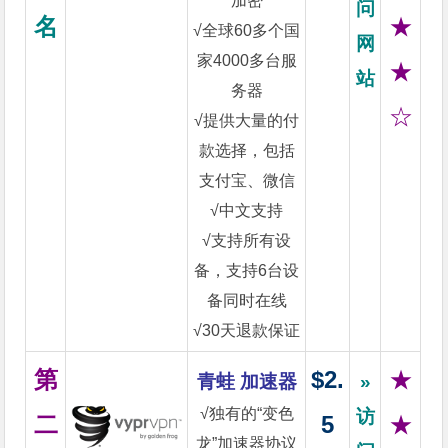
加密
问
名
★
√全球60多个国
网
家4000多台服
★
站
务器
☆
√提供大量的付
款选择，包括
支付宝、微信
√中文支持
√支持所有设
备，支持6台设
备同时在线
√30天退款保证
第
$2.
★
青蛙 加速器
»
√独有的“变色
访
二
5
★
龙”加速器协议