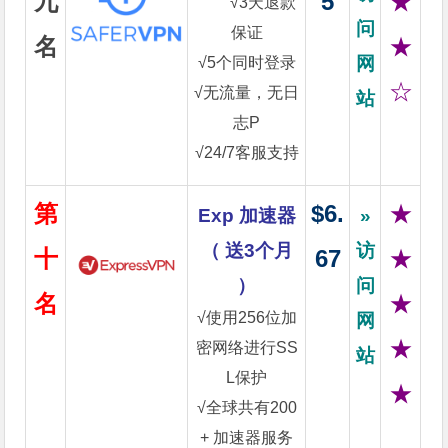
九
5
★
√3天退款
问
保证
名
★
网
√5个同时登录
☆
√无流量，无日
站
志P
√24/7客服支持
第
$6.
★
Exp 加速器
»
（ 送3个月
访
十
67
★
）
问
名
★
√使用256位加
网
★
密网络进行SS
站
L保护
★
√全球共有200
+ 加速器服务