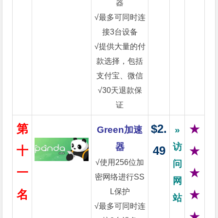
器
√最多可同时连
接3台设备
√提供大量的付
款选择，包括
支付宝、微信
√30天退款保
证
第
$2.
★
Green加速
»
器
访
十
49
★
√使用256位加
问
一
★
密网络进行SS
网
L保护
名
★
站
√最多可同时连
★