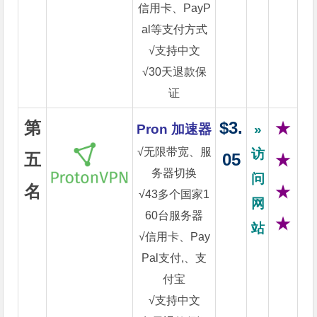
信用卡、PayP
al等支付方式
√支持中文
√30天退款保
证
第
$3.
★
Pron 加速器
»
√无限带宽、服
访
五
05
★
务器切换
问
名
★
√43多个国家1
网
60台服务器
★
站
√信用卡、Pay
Pal支付,、支
付宝
√支持中文