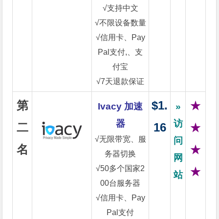
√支持中文
√不限设备数量
√信用卡、Pay
Pal支付,、支
付宝
√7天退款保证
第
$1.
★
Ivacy 加速
»
器
访
二
16
★
√无限带宽、服
问
名
★
务器切换
网
√50多个国家2
★
站
00台服务器
√信用卡、Pay
Pal支付