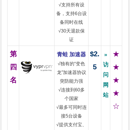
√支持所有设
备，支持6台设
备同时在线
√30天退款保
证
第
$2.
★
青蛙 加速器
»
√独有的“变色
访
四
5
★
龙”加速器协议
问
名
★
突防能力强
网
√连接到60多
★
站
个国家
☆
√最多可同时连
接5台设备
√提供支付宝、