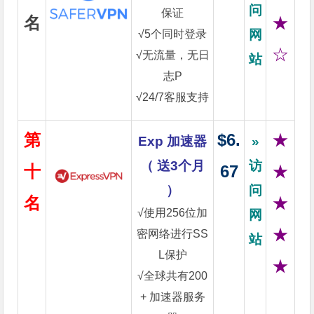
问
保证
名
★
网
√5个同时登录
☆
√无流量，无日
站
志P
√24/7客服支持
第
$6.
★
Exp 加速器
»
（ 送3个月
访
十
67
★
）
问
名
★
√使用256位加
网
★
密网络进行SS
站
L保护
★
√全球共有200
+ 加速器服务