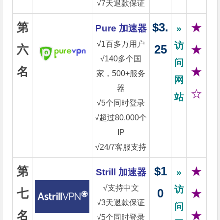
√7天退款保证
第
$3.
★
Pure 加速器
»
√1百多万用户
访
六
25
★
√140多个国
问
名
★
家，500+服务
网
器
☆
站
√5个同时登录
√超过80,000个
IP
√24/7客服支持
第
$1
★
Strill 加速器
»
√支持中文
访
七
0
★
√3天退款保证
问
名
★
√5个同时登录