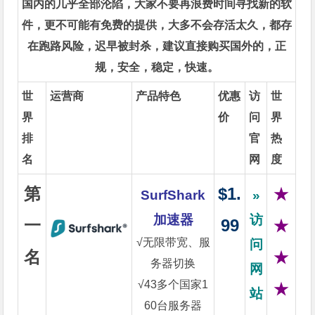
国内的几乎全部沦陷，大家不要再浪费时间寻找新的软
件，更不可能有免费的提供，大多不会存活太久，都存
在跑路风险，迟早被封杀，建议直接购买国外的，正
规，安全，稳定，快速。
世
运营商
产品特色
优惠
访
世
界
价
问
界
排
官
热
名
网
度
第
$1.
★
SurfShark
»
加速器
访
一
99
★
√无限带宽、服
问
名
★
务器切换
网
√43多个国家1
★
站
60台服务器