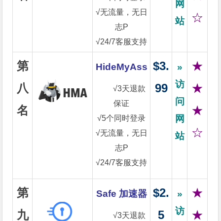
网
√无流量，无日
☆
站
志P
√24/7客服支持
第
$3.
★
HideMyAss
»
访
八
99
★
√3天退款
问
保证
名
★
网
√5个同时登录
☆
√无流量，无日
站
志P
√24/7客服支持
第
$2.
★
Safe 加速器
»
访
九
5
★
√3天退款