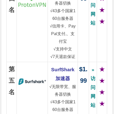
务器切换
问
名
★
√43多个国家1
网
60台服务器
★
站
√信用卡、Pay
Pal支付,、支
付宝
√支持中文
√7天退款保证
第
$1.
★
SurfShark
»
加速器
访
五
99
★
√无限带宽、服
问
名
★
务器切换
网
√43多个国家1
★
站
60台服务器