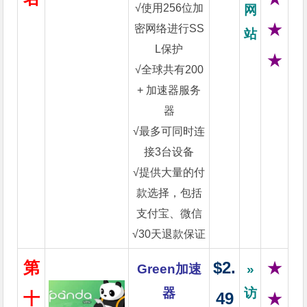
√使用256位加
网
★
密网络进行SS
站
L保护
★
√全球共有200
+ 加速器服务
器
√最多可同时连
接3台设备
√提供大量的付
款选择，包括
支付宝、微信
√30天退款保证
第
$2.
★
Green加速
»
器
访
十
49
★