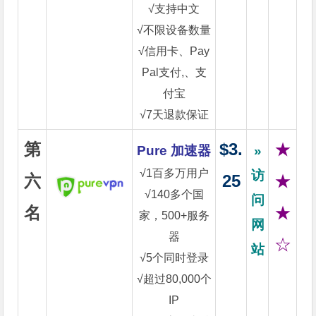
√支持中文
√不限设备数量
√信用卡、Pay
Pal支付,、支
付宝
√7天退款保证
第
$3.
★
Pure 加速器
»
√1百多万用户
访
六
25
★
√140多个国
问
名
★
家，500+服务
网
器
☆
站
√5个同时登录
√超过80,000个
IP