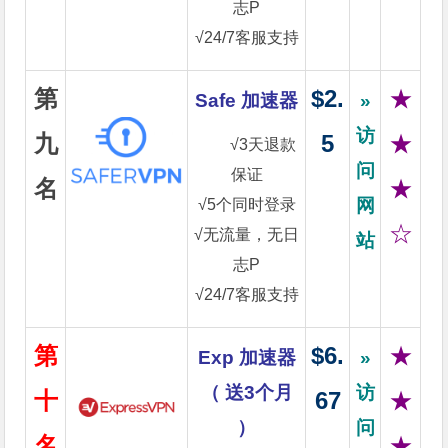
志P
√24/7客服支持
第
$2.
★
Safe 加速器
»
访
九
5
★
√3天退款
问
保证
名
★
网
√5个同时登录
☆
√无流量，无日
站
志P
√24/7客服支持
第
$6.
★
Exp 加速器
»
（ 送3个月
访
十
67
★
）
问
名
★