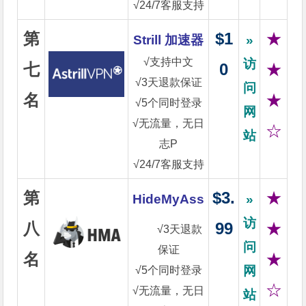
√24/7客服支持
第
$1
★
Strill 加速器
»
√支持中文
访
七
0
★
√3天退款保证
问
名
★
√5个同时登录
网
√无流量，无日
☆
站
志P
√24/7客服支持
第
$3.
★
HideMyAss
»
访
八
99
★
√3天退款
问
保证
名
★
网
√5个同时登录
☆
√无流量，无日
站