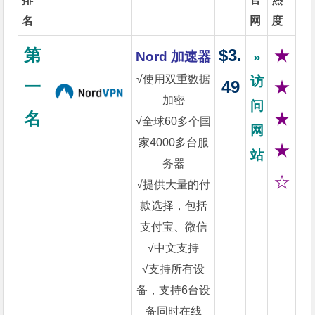
名
网
度
第
$3.
★
Nord 加速器
»
√使用双重数据
访
一
49
★
加密
问
名
★
√全球60多个国
网
家4000多台服
★
站
务器
☆
√提供大量的付
款选择，包括
支付宝、微信
√中文支持
√支持所有设
备，支持6台设
备同时在线