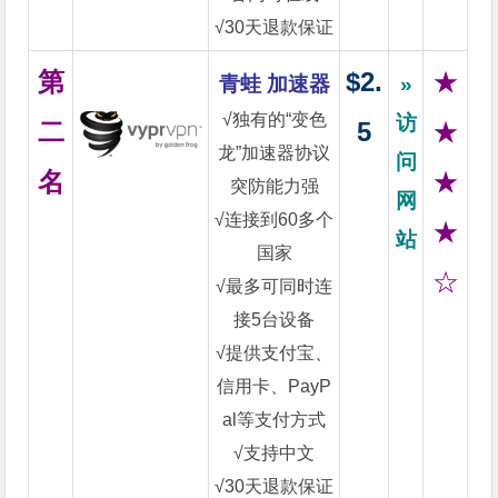
√30天退款保证
第
$2.
★
青蛙 加速器
»
√独有的“变色
访
二
5
★
龙”加速器协议
问
名
★
突防能力强
网
√连接到60多个
★
站
国家
☆
√最多可同时连
接5台设备
√提供支付宝、
信用卡、PayP
al等支付方式
√支持中文
√30天退款保证