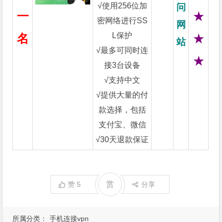
√使用256位加
问
一
★
密网络进行SS
网
L保护
名
★
站
√最多可同时连
★
接3台设备
√支持中文
√提供大量的付
款选择，包括
支付宝、微信
√30天退款保证
赏
赞
5
分享
所属分类：
手机连接vpn