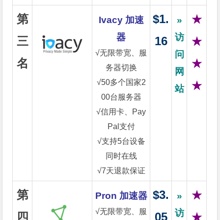
第
$1.
★
Ivacy 加速
»
器
访
三
16
★
√无限带宽、服
问
名
★
务器切换
网
√50多个国家2
★
站
00台服务器
√信用卡、Pay
Pal支付
√支持5台设备
同时在线
√7天退款保证
第
$3.
★
Pron 加速器
»
√无限带宽、服
访
四
05
★